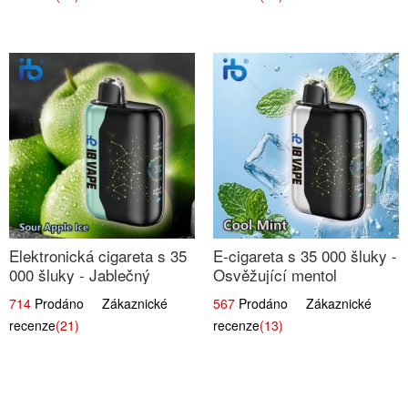
Elektronická cigareta s 35
E-cigareta s 35 000 šluky -
000 šluky - Jablečný
Osvěžující mentol
kyselý led
714
Prodáno Zákaznické
567
Prodáno Zákaznické
recenze
(21)
recenze
(13)