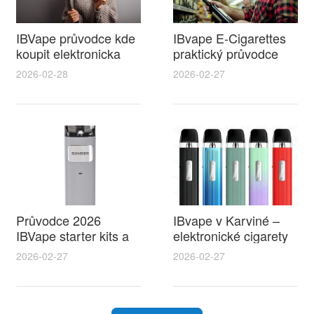
IBVape průvodce kde
IBvape E-Cigarettes
koupit elektronicka
praktický průvodce
cigareta ceska lipa a
pro začátečníky a co
2026-02-28
2026-02-27
proč zvolit IBVape
je booster e cigarety
pro silnější chuť
Průvodce 2026
IBvape v Karviné –
IBVape starter kits a
elektronické cigarety
area bory elektronicke
karviná, novinky,
2026-02-27
2026-02-27
cigarety – výběr, tipy
srovnání a proč zvolit
a recenze pro
IBvape
začátečníky