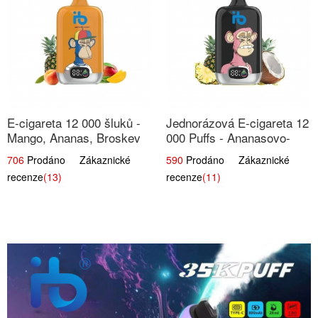
E-cigareta 12 000 šluků -
Jednorázová E-cigareta 12
Mango, Ananas, Broskev
000 Puffs - Ananasovo-
Kokosová Zmrzlina
706
Prodáno Zákaznické
590
Prodáno Zákaznické
recenze
(13)
recenze
(11)