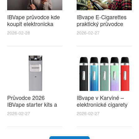
IBVape průvodce kde
IBvape E-Cigarettes
koupit elektronicka
praktický průvodce
cigareta ceska lipa a
pro začátečníky a co
2026-02-28
2026-02-27
proč zvolit IBVape
je booster e cigarety
pro silnější chuť
Průvodce 2026
IBvape v Karviné –
IBVape starter kits a
elektronické cigarety
area bory elektronicke
karviná, novinky,
2026-02-27
2026-02-27
cigarety – výběr, tipy
srovnání a proč zvolit
a recenze pro
IBvape
začátečníky