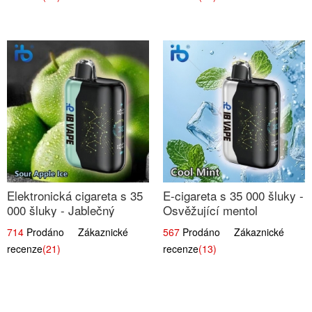
Elektronická cigareta s 35
E-cigareta s 35 000 šluky -
000 šluky - Jablečný
Osvěžující mentol
kyselý led
714
Prodáno Zákaznické
567
Prodáno Zákaznické
recenze
(21)
recenze
(13)