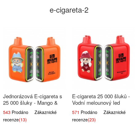
e-cigareta-2
Jednorázová E-cigareta s
E-cigareta 25 000 šluků -
25 000 šluky - Mango &
Vodní melounový led
Ananas
543
Prodáno Zákaznické
571
Prodáno Zákaznické
recenze
(13)
recenze
(23)