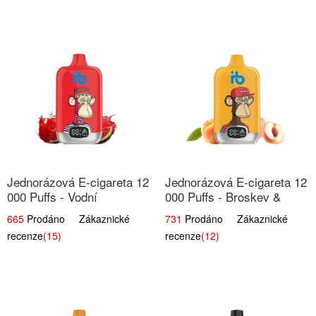
Jednorázová E-cigareta 12
Jednorázová E-cigareta 12
000 Puffs - Vodní
000 Puffs - Broskev &
Melounová Zmrzlina
Ovocná Šťáva
665
Prodáno Zákaznické
731
Prodáno Zákaznické
recenze
(15)
recenze
(12)