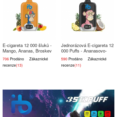
E-cigareta 12 000 šluků -
Jednorázová E-cigareta 12
Mango, Ananas, Broskev
000 Puffs - Ananasovo-
Kokosová Zmrzlina
706
Prodáno Zákaznické
590
Prodáno Zákaznické
recenze
(13)
recenze
(11)