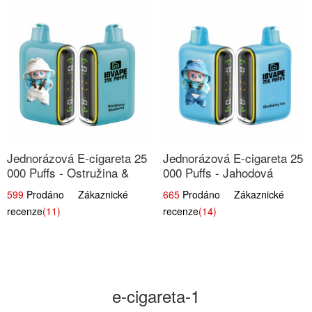
Jednorázová E-cigareta 25
Jednorázová E-cigareta 25
000 Puffs - Ostružina &
000 Puffs - Jahodová
Borůvka
Zmrzlina
599
Prodáno Zákaznické
665
Prodáno Zákaznické
recenze
(11)
recenze
(14)
e-cigareta-1