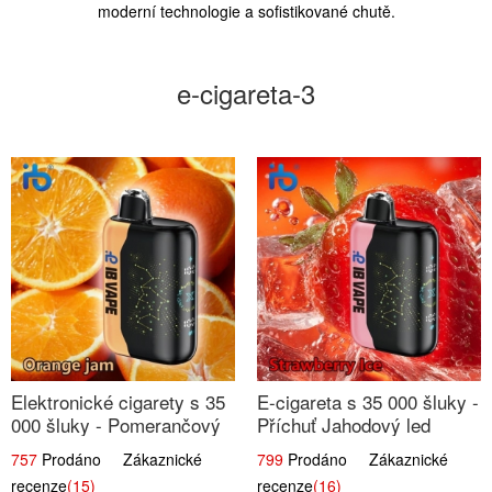
moderní technologie a sofistikované chutě.
e-cigareta-3
Elektronické cigarety s 35
E-cigareta s 35 000 šluky -
000 šluky - Pomerančový
Příchuť Jahodový led
džem
757
Prodáno Zákaznické
799
Prodáno Zákaznické
recenze
(15)
recenze
(16)